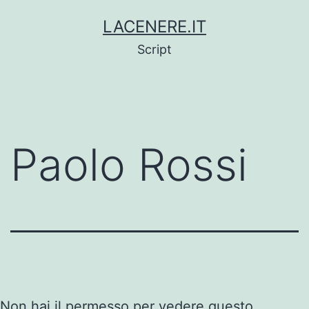
Skip
LACENERE.IT
to
Script
content
Paolo Rossi
Non hai il permesso per vedere questo